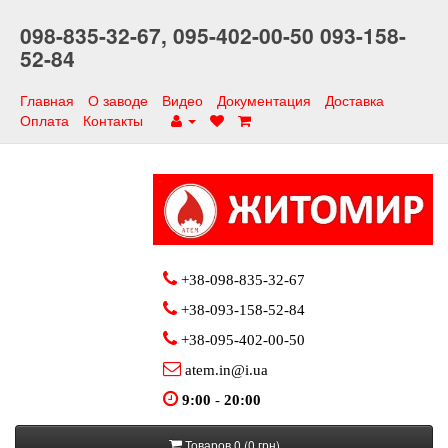
098-835-32-67,
095-402-00-50
093-158-
52-84
Главная
О заводе
Видео
Документация
Доставка
Оплата
Контакты
+38-098-835-32-67
+38-093-158-52-84
+38-095-402-00-50
atem.in@i.ua
9:00
-
20:00
Товаров 0 (0 грн)