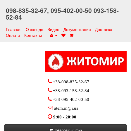
098-835-32-67,
095-402-00-50
093-158-
52-84
Главная
О заводе
Видео
Документация
Доставка
Оплата
Контакты
+38-098-835-32-67
+38-093-158-52-84
+38-095-402-00-50
atem.in@i.ua
9:00
-
20:00
Товаров 0 (0 грн)